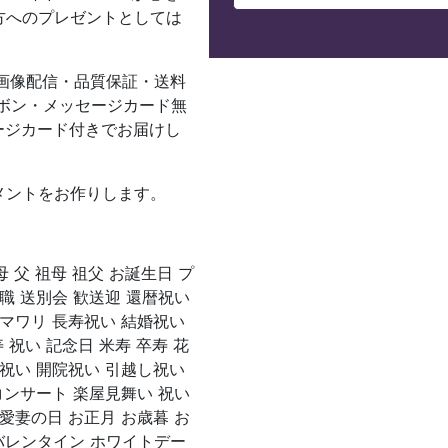
方へのプレゼントとしては
画像配信・品質保証・送料
ボン・メッセージカード無
ージカード付きでお届けし
メントをお作りします。
 父 祖母 祖父 お誕生日 プ
職 送別会 歓送迎 還暦祝い
ヒマワリ 長寿祝い 結婚祝い
 祝い 記念日 米寿 卒寿 花
業祝い 開院祝い 引越し祝い
コンサート 楽屋見舞い 祝い
愛妻の日 お正月 お歳暮 お
バレンタイン ホワイトデー