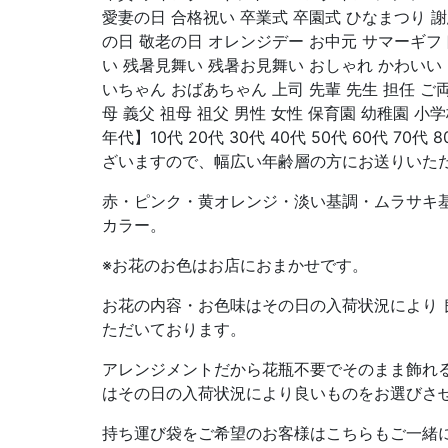
愛妻の日 合格祝い 卒業式 卒園式 ひなまつり 謝
の日 敬老の日 オレンジデー お中元 サマーギフ
い 残暑見舞い 残暑お見舞い おしゃれ かわい
いちゃん おばあちゃん 上司 先輩 先生 担任 ご両
母 義父 祖母 祖父 男性 女性 保育園 幼稚園 小
年代】10代 20代 30代 40代 50代 60代 70代
ざいますので、幅広い年齢層の方にお送りいた
赤・ピンク・黄オレンジ・淡い基調・ムラサキ
カラー。
※お花のお色はお店におまかせです。
お花の内容・お色味はその日の入荷状況により 
ただいております。
アレンジメントだから花瓶不要でそのまま飾れる
はその日の入荷状況により良いものをお選びさ
持ち運び袋をご希望のお客様はこちらもご一緒