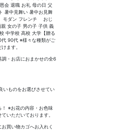
恩会 退職 お礼 母の日 父
ト 暑中見舞い 暑中お見舞
い モダン フレンチ おじ
親 女の子 男の子 子供 義
学校 中学校 高校 大学【贈る
 80代 90代 ※様々な種類がご
だけます。
基調・お店におまかせの全6
良いものをお選びさせてい
！ ※お花の内容・お色味
せていただいております。
にお買い物カゴへお入れく