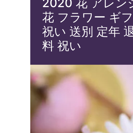
2020 花 ア
花 フラワー ギフ
祝い 送別 定年 
料 祝い