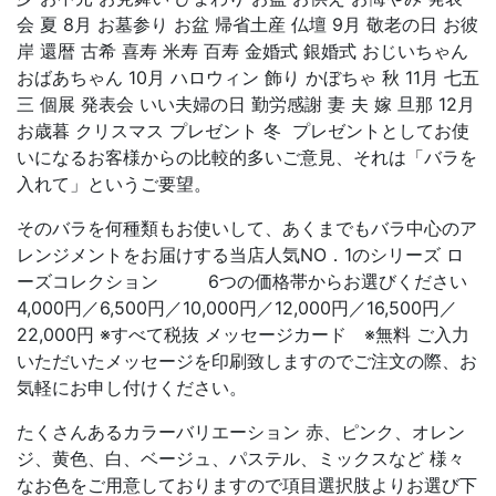
会 夏 8月 お墓参り お盆 帰省土産 仏壇 9月 敬老の日 お彼
岸 還暦 古希 喜寿 米寿 百寿 金婚式 銀婚式 おじいちゃん
おばあちゃん 10月 ハロウィン 飾り かぼちゃ 秋 11月 七五
三 個展 発表会 いい夫婦の日 勤労感謝 妻 夫 嫁 旦那 12月
お歳暮 クリスマス プレゼント 冬 プレゼントとしてお使
いになるお客様からの比較的多いご意見、それは「バラを
入れて」というご要望。
そのバラを何種類もお使いして、あくまでもバラ中心のア
レンジメントをお届けする当店人気NO．1のシリーズ ロ
ーズコレクション 6つの価格帯からお選びください
4,000円／6,500円／10,000円／12,000円／16,500円／
22,000円 ※すべて税抜 メッセージカード ※無料 ご入力
いただいたメッセージを印刷致しますのでご注文の際、お
気軽にお申し付けください。
たくさんあるカラーバリエーション 赤、ピンク、オレン
ジ、黄色、白、ベージュ、パステル、ミックスなど 様々
なお色をご用意しておりますので項目選択肢よりお選び下