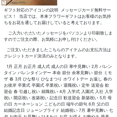
ギフト対応のアイコンの説明 メッセージカード無料サー
ビス！ 当店では、本来フラワーギフトはお客様のお気持
ちをお花を通してお届けしていると考えております。
ご入力いただいたメッセージをパソコンより印刷致しま
すのでご注文の際、お気軽にお申し付けください。
ご注文いただきましたこちらのアイテムのお支払方法は
クレジットカード決済のみとなります。
1月 正月 お正月 成人式 成人の日 寒中見舞い 2月 バレン
タイン バレンタインデー 本命 節分 余寒見舞い 節分 ミモ
ザ 春 3月 ひな祭り ひなまつり ホワイトデー お返し 春の
お彼岸 卒業式 卒園式 卒業祝い 退職祝い 定年 送迎会 歓
迎会 春 引越し祝い 就職祝い 4月 入学式 入園式 入社 入学
祝い 開店祝い 改築祝い 記念日 歓送迎会 新築祝い 5月 母
の日 カーネーション こどもの日 端午の節句 6月 父の日
結婚記念日 ジューンブライド 結婚祝い 7月 暑中見舞い 七
夕 お中元 お見舞い ひまわり お盆 お供え お悔やみ 発表