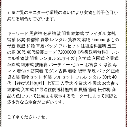
）※ご覧のモニターや環境の違いにより実物と若干色目が
異なる場合がございます。
キーワード 黒留袖 色留袖 訪問着 結婚式 ブライダル 婚礼
留袖 比翼 長襦袢 袋帯 レンタル 貸衣装 着物 kimono きもの
母親 親戚 和婚 草履バッグ フルセット 往復送料無料 五三
の桐 30代 40代袋帯コーデ 72000008【往復送料無料】 レン
タル着物 訪問着 レンタル 2Lサイズ | 入学式 入園式 卒業式
卒園式 結婚式 披露宴 パーティー 七五三 お宮参り 母親 母
ママ 着付け 訪問着 モダン 古典 着物 袋帯 草履 バッグ 正絹
貸衣装 着物セット 和装 フルセット フルレンタル 30代 40
代 【往復送料無料】七五三 入学式 卒業式 卒園式 お宮参り
結婚式 入学式 に最適往復送料無料青 貝桶 雪輪 松竹梅 商
品の色については画面を表示するモニターによって実際と
多少異なる場合がございます。
ご了承くださいませ。