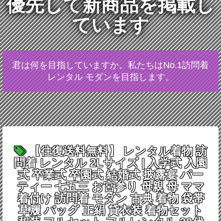
優先して新商品を掲載し
ています
君は何を目指していますか。私たちはNo.1訪問着
レンタル モダンを目指します。
【往復送料無料】 レンタル着物 訪
問着 レンタル 2Lサイズ | 入学式 入園
式 卒業式 卒園式 結婚式 披露宴 パー
ティー 七五三 お宮参り 母親 母 ママ
着付け 訪問着 モダン 古典 着物 袋帯
草履 バッグ 正絹 貸衣装 着物セット