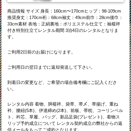
商品情報 サイズ 身長：160cm〜170cmヒップ：98-109cm
推奨身丈：170cm裄：68cm袖丈：49cm前巾：28cm後巾：
33cm素材 表地：正絹裏地：ポリエステル仕立て：袖襦袢
付き特別仕立てレンタル期間 3泊4日のレンタルとなりま
す。
ご利用2日前のお届けになります。
ご利用日の翌日までに返却発送して下さい。
到着日の変更など、ご希望の場合備考欄にご記入くださ
い。
レンタル内容 着物、胴襦袢、袋帯、帯〆、帯揚げ、重ね
衿、腰紐(5本)、伊達締め(2本)、前板、帯枕、コーリンベル
ト、衿芯、草履、バッグ、新品足袋(プレゼント)、着物ス
リップ予約成立について レンタル契約成立の弊社からの返
信メールをもってご成約となります。