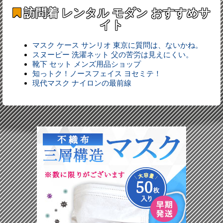
訪問着 レンタル モダン
おすすめサ
イト
マスク ケース サンリオ 東京に質問は、ないかね。
スヌーピー 洗濯ネット 父の苦労は見えにくい。
靴下 セット メンズ用品ショップ
知っトク！ノースフェイス ヨセミテ！
現代マスク ナイロンの最前線