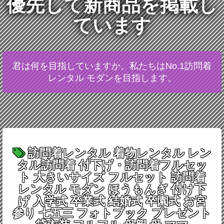
優先して新商品を掲載し
ています
君は何を目指していますか。私たちはNo.1訪問着
レンタル モダンを目指します。
訪問着レンタル 着物レンタル レン
タル訪問着 付下げ・訪問着フルセッ
ト 大きいサイズ フルセット 訪問着
レンタル モダン ほうもんぎ 付け下
げ 入学式 卒業式 結婚式 卒園式 お宮
参り 七五三 フォトブック プレゼント