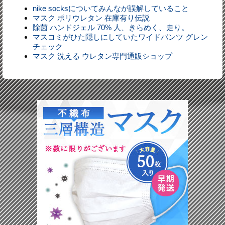
nike socksについてみんなが誤解していること
マスク ポリウレタン 在庫有り伝説
除菌 ハンドジェル 70% 人、きらめく、走り。
マスコミがひた隠しにしていたワイドパンツ グレン
チェック
マスク 洗える ウレタン専門通販ショップ