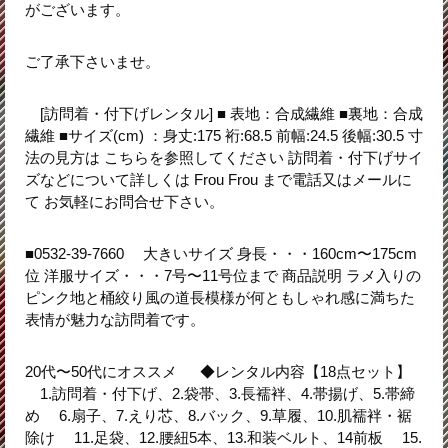
がございます。
ご了承下さいませ。
[訪問着・付下げレンタル] ■ 表地：合成繊維 ■裏地：合成
繊維 ■サイズ(cm) ：身丈:175 裄:68.5 前幅:24.5 後幅:30.5 寸
法の見方は こちらを参照してください 訪問着・付下げサイ
ズなどについて詳しくは Frou Frou まで電話又はメールに
て お気軽にお問合せ下さい。
■0532-39-7660 大きいサイズ 身長・・・160cm〜175cm
位 洋服サイズ・・・7号〜11号位まで 商品説明 ラメ入りの
ピンク地と桶絞り風の道長模様が何ともしゃれ感に満ちた
表情が魅力な訪問着です。
20代〜50代にオススメ ◆レンタル内容【18点セット】
1.訪問着・付下げ、2.袋帯、3.長襦袢、4.帯揚げ、5.帯締
め 6.扇子、7.えり芯、8.バック、9.草履、10.肌襦袢・裾
除け 11.足袋、12.腰紐5本、13.和装ベルト、14前板 15.